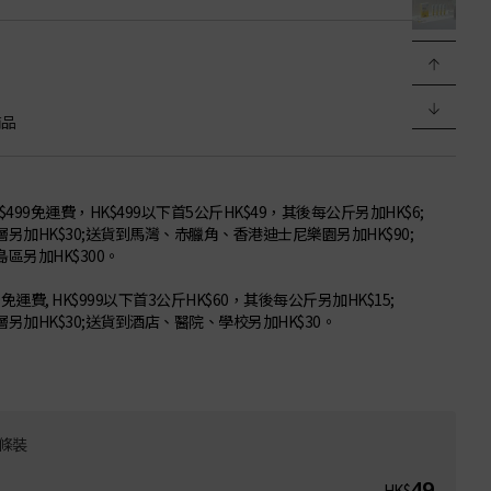
商品
$499免運費，HK$499以下首5公斤HK$49，其後每公斤另加HK$6;
另加HK$30;送貨到馬灣、赤臘角、香港迪士尼樂園另加HK$90;
區另加HK$300。
9免運費, HK$999以下首3公斤HK$60，其後每公斤另加HK$15;
另加HK$30;送貨到酒店、醫院、學校另加HK$30。
4條裝
49
HK$