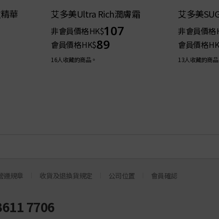
皮精華
艾多美Ultra Rich潤膚霜
艾多美SU
107
非會員價格
HK$
非會員價格
89
會員價格
HK$
會員價格
HK
16人收藏的商品。
13人收藏的商品
營運規章
收貨及退換貨規定
公司位置
會員確認
3611 7706