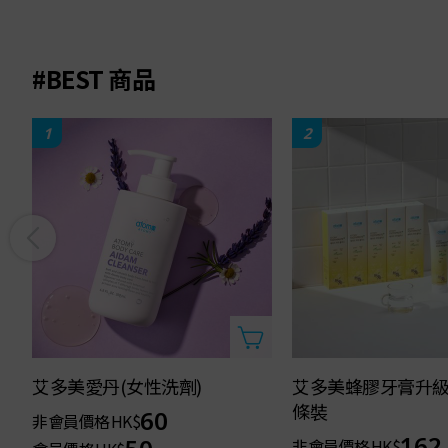
#BEST 商品
1
2
艾多美愛丹(女性洗劑)
艾多美蜂膠牙膏升級版
條裝
60
非會員價格
HK$
162
非會員價格
HK$