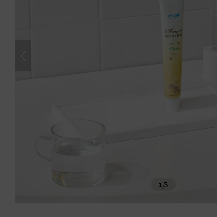
1
/
5