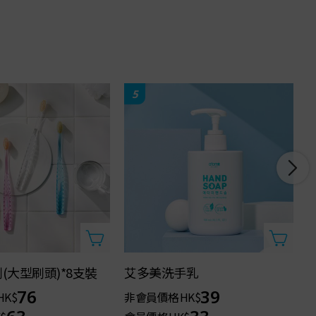
5
(大型刷頭)*8支裝
艾多美洗手乳
76
39
HK$
非會員價格
HK$