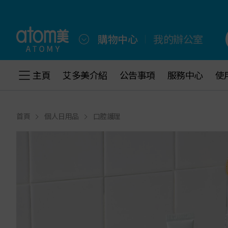
跳
到
主
選
購物中心
我的辦公室
項
跳
到
主頁
主頁
艾多美介紹
艾多美介紹
公告事項
公告事項
服務中心
服務中心
使
使
底
部
選
項
首頁
個人日用品
口腔護理