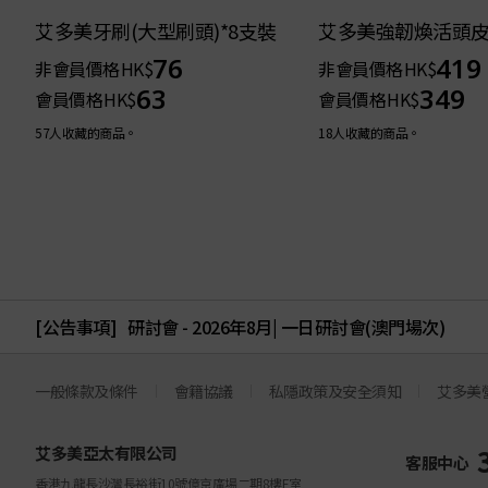
艾多美牙刷(大型刷頭)*8支裝
艾多美強韌煥活頭
76
419
非會員價格
HK$
非會員價格
HK$
63
349
會員價格
HK$
會員價格
HK$
57人收藏的商品。
18人收藏的商品。
[公告事項]
研討會 - 2026年8月| 一日研討會(澳門場次)
一般條款及條件
會籍協議
私隱政策及安全須知
艾多美
艾多美亞太有限公司
客服中心
香港九龍長沙灣長裕街10號億京廣場二期8樓E室