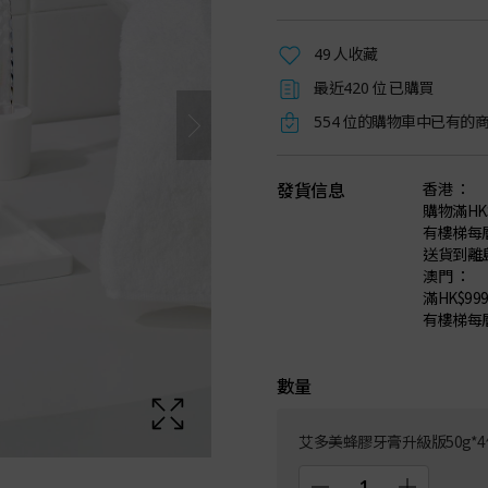
人收藏
49
最近
位 已購買
420
位的購物車中已有的
554
發貨信息
香港 ：
購物滿HK
有樓梯每層
送貨到離島
澳門 ：
滿HK$99
有樓梯每層
數量
艾多美蜂膠牙膏升級版50g*