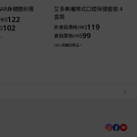
GAR身體磨砂膏
艾多美攜帶式口腔保健套裝 4
盒裝
122
HK$
119
102
非會員價格
HK$
$
99
會員價格
HK$
。
3
18人收藏的商品。