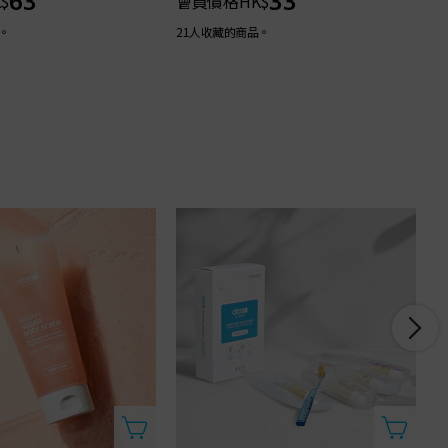
63
33
$
會員價格
HK$
。
21人收藏的商品。
3