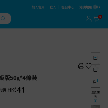
加入會員
登入
客服中心
港澳地區
0
版50g*4條裝
41
HK$
員價
最近查
看
(1)