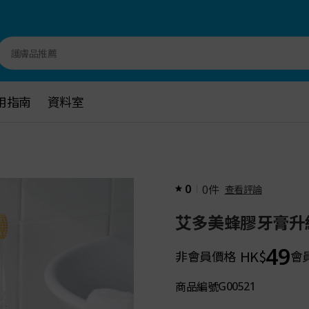
護膚品推薦
用指南
用指南
資料室
資料室
件
0
0
查看評論
艾多美蜂膠牙膏升級
49
HK$
非會員價格
會
商品編號
G00521