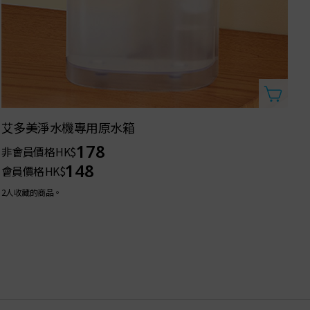
艾多美淨水機專用原水箱
178
非會員價格
HK$
148
會員價格
HK$
2人收藏的商品。
6