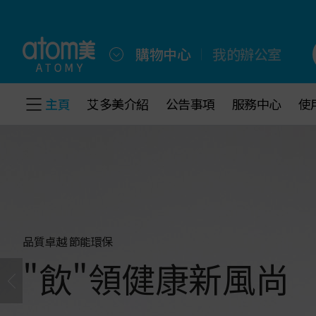
跳
到
主
選
購物中心
我的辦公室
項
跳
到
主頁
主頁
艾多美介紹
艾多美介紹
公告事項
公告事項
服務中心
服務中心
使
使
底
部
選
項
品質卓越 節能環保
"飲"領健康新風尚