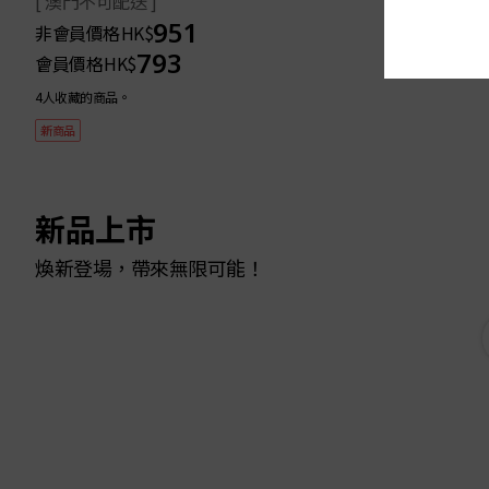
[ 澳門不可配送 ]
951
非會員價格
HK$
793
會員價格
HK$
4人收藏的商品。
新商品
新品上市
煥新登場，帶來無限可能！