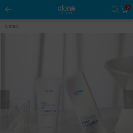
0
艾多美潔面護膚卸妝乳
卸妝清潔