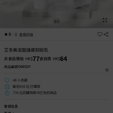
1
/
3
0
0
查看評論
艾多美潔面護膚卸妝乳
77
64
非會員價格
HK$
會員價
HK$
商品編號
G00321
人收藏
48
最近
位 已購買
600
位的購物車中已有的商品
776
發貨信息